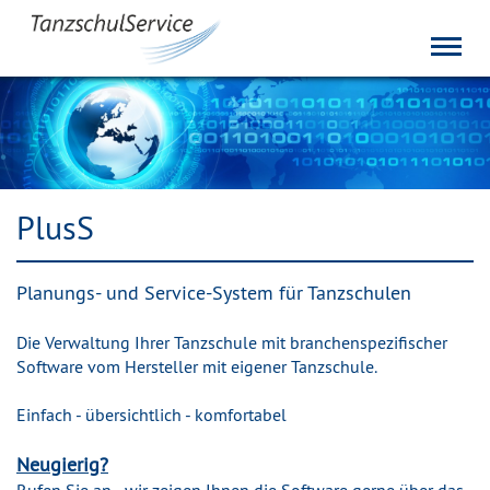
Toggl
navig
PlusS
Planungs- und Service-System für Tanzschulen
Die Verwaltung Ihrer Tanzschule mit branchenspezifischer
Software vom Hersteller mit eigener Tanzschule.
Einfach - übersichtlich - komfortabel
Neugierig?
Rufen Sie an - wir zeigen Ihnen die Software gerne über das